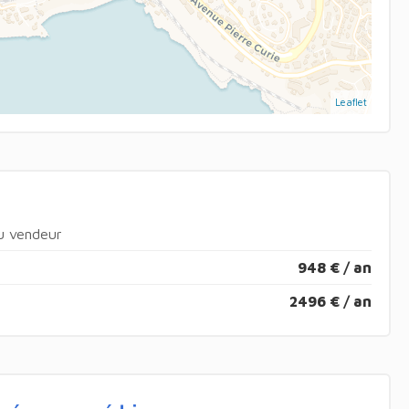
Leaflet
du vendeur
948 € / an
2496 € / an