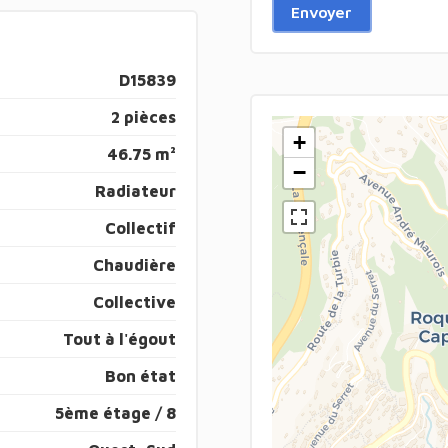
Envoyer
D15839
2 pièces
+
46.75 m²
−
Radiateur
Collectif
Chaudière
Collective
Tout à l'égout
Bon état
5ème étage / 8