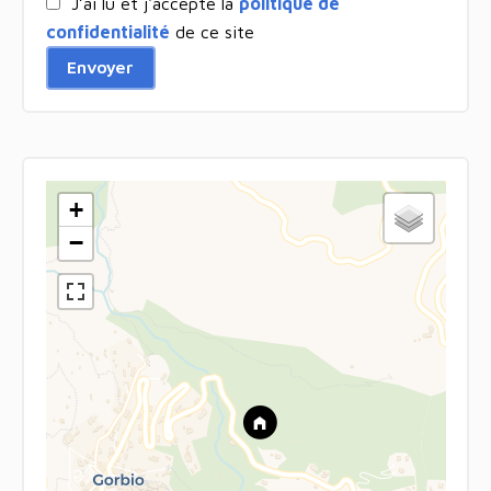
J’ai lu et j'accepte la
politique de
confidentialité
de ce site
Envoyer
+
−