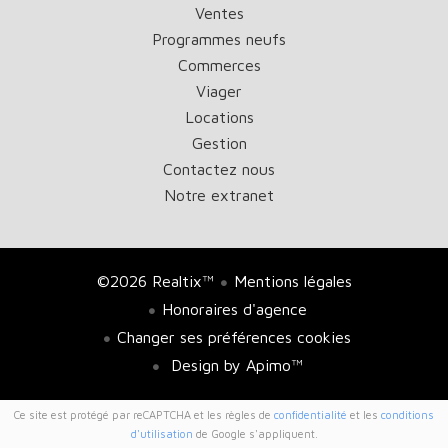
Ventes
Programmes neufs
Commerces
Viager
Locations
Gestion
Contactez nous
Notre extranet
©2026 Realtix™
Mentions légales
Honoraires d'agence
Changer ses préférences cookies
Design by
Apimo™
Ce site est protégé par reCAPTCHA et les règles de
confidentialité
et les
conditions
d'utilisation
de Google s'appliquent.