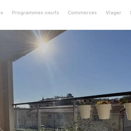
es
Programmes neufs
Commerces
Viager