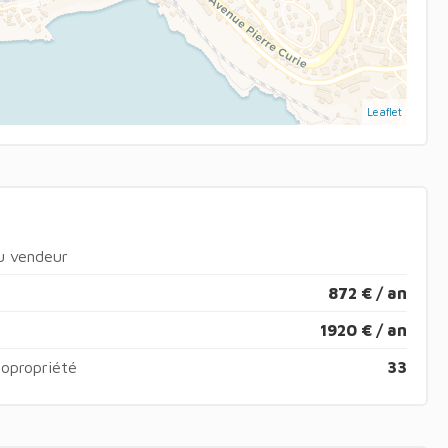
Leaflet
du vendeur
872 € / an
1920 € / an
copropriété
33