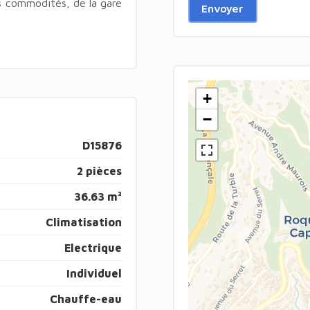
s commodités, de la gare
Envoyer
+
−
D15876
2 pièces
36.63 m²
Climatisation
Electrique
Individuel
Chauffe-eau