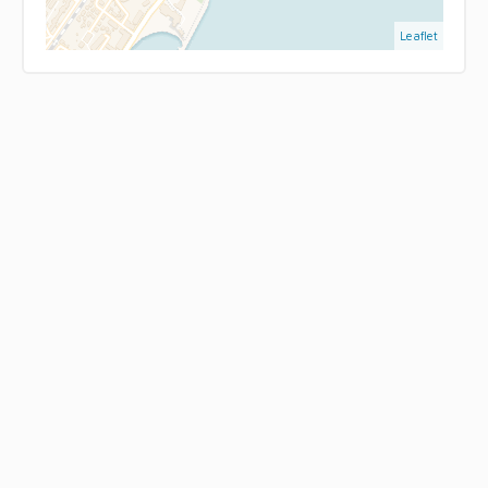
Leaflet
Mentions légales
Honoraires à la charge du vendeur
Loi Carrez
38.53 m²
Taxe foncière
1180 € / an
Charges de copropriété
1056 € / an
Montant estimé des dépenses annuelles d'énergie
pour un usage standard, établi à partir des prix de
l'énergie de l'année 2021 : 681€