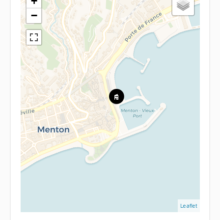
+
−
Leaflet