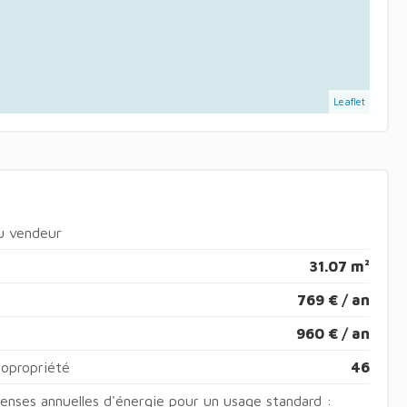
Leaflet
du vendeur
31.07 m²
769 € / an
960 € / an
copropriété
46
nses annuelles d'énergie pour un usage standard :