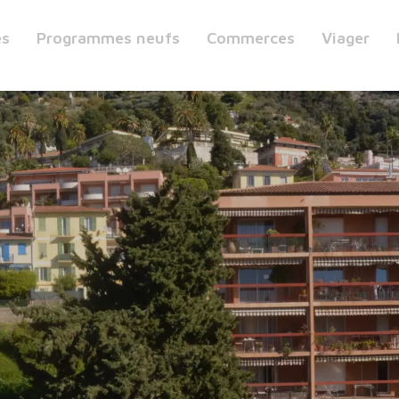
es
Programmes neufs
Commerces
Viager