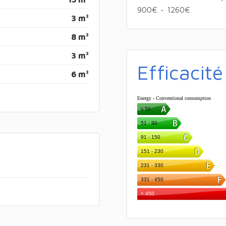
900€ ~ 1260€
3 m²
8 m²
3 m²
Efficacit
6 m²