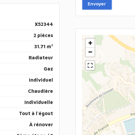
Envoyer
X52344
2 pièces
+
31.71 m²
−
Radiateur
Gaz
Individuel
Chaudière
Individuelle
Tout à l'égout
À rénover