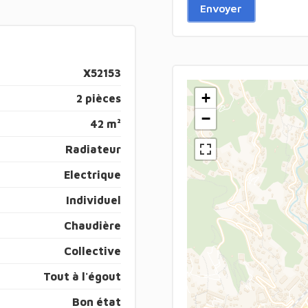
Envoyer
X52153
+
2 pièces
−
42 m²
Radiateur
Electrique
Individuel
Chaudière
Collective
Tout à l'égout
Bon état