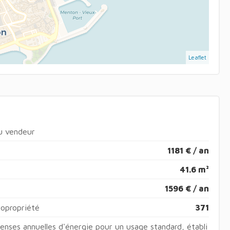
Leaflet
du vendeur
1181 € / an
41.6 m²
1596 € / an
copropriété
371
nses annuelles d'énergie pour un usage standard, établi