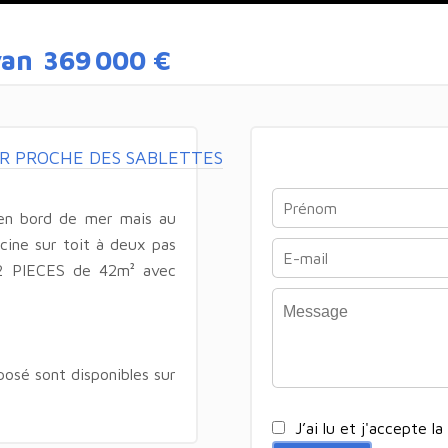
van
369 000 €
 PROCHE DES SABLETTES
en bord de mer mais au
ine sur toit à deux pas
 2 PIECES de 42m² avec
posé sont disponibles sur
J’ai lu et j'accepte la