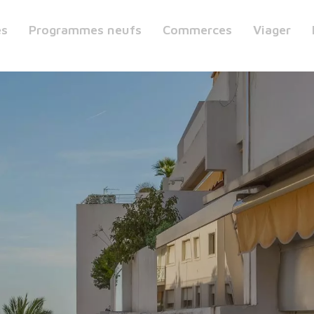
es
Programmes neufs
Commerces
Viager