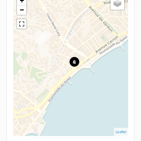
+
−
Leaflet