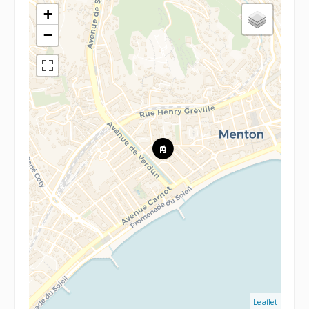
+
−
Leaflet