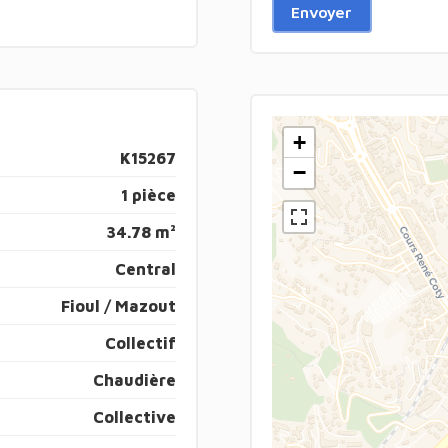
Envoyer
+
K15267
−
1 pièce
34.78 m²
Central
Fioul / Mazout
Collectif
Chaudière
Collective