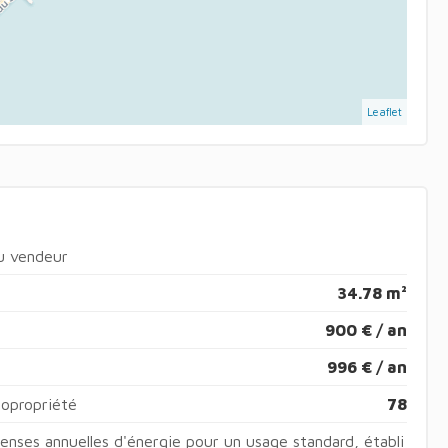
Leaflet
du vendeur
34.78 m²
900 € / an
996 € / an
copropriété
78
nses annuelles d'énergie pour un usage standard, établi