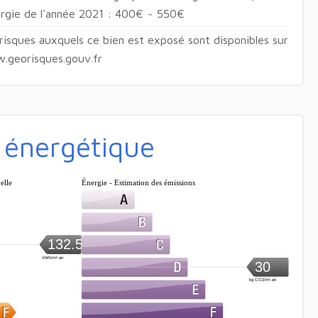
nergie de l'année 2021 : 400€ ~ 550€
 risques auxquels ce bien est exposé sont disponibles sur
w.georisques.gouv.fr
é énergétique
elle
Énergie - Estimation des émissions
132.5
kWh/m².an
30
kg CO2/m².an