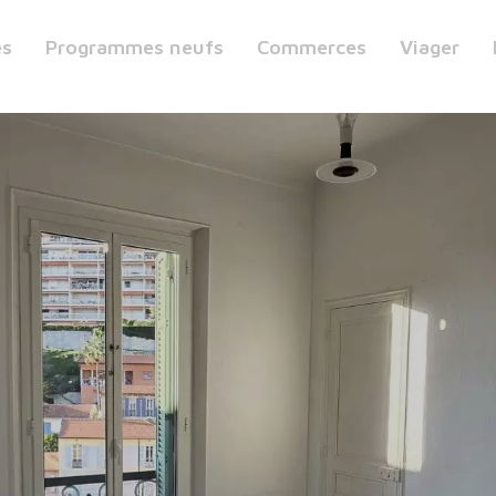
es
Programmes neufs
Commerces
Viager