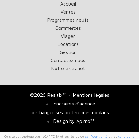
Accueil
Ventes
Programmes neufs
Commerces
Viager
Locations
Gestion
Contactez nous
Notre extranet
©2026 Realtix™
Mentions légales
Honoraires d'agence
Changer ses préférences cookies
Design by
Apimo™
Ce site est protégé par reCAPTCHA et les règles de
confidentialité
et les
conditions