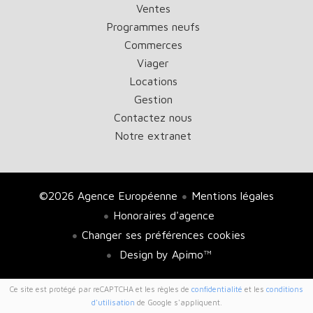
Ventes
Programmes neufs
Commerces
Viager
Locations
Gestion
Contactez nous
Notre extranet
©2026 Agence Européenne
Mentions légales
Honoraires d'agence
Changer ses préférences cookies
Design by
Apimo™
Ce site est protégé par reCAPTCHA et les règles de
confidentialité
et les
conditions
d'utilisation
de Google s'appliquent.