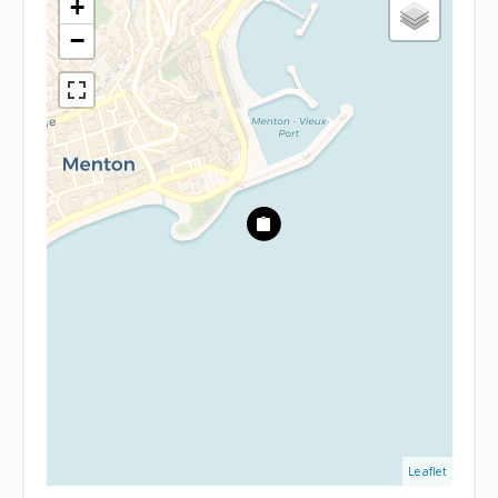
+
−
Leaflet