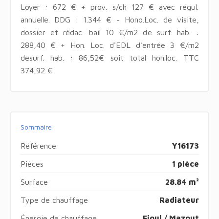
Loyer : 672 € + prov. s/ch 127 € avec régul.
annuelle. DDG : 1.344 € - Hono.Loc. de visite,
dossier et rédac. bail 10 €/m2 de surf. hab. :
288,40 € + Hon. Loc. d'EDL d'entrée 3 €/m2
desurf. hab. : 86,52€ soit total hon.loc. TTC
374,92 €
Sommaire
Référence
Y16173
Pièces
1 pièce
Surface
28.84 m²
Type de chauffage
Radiateur
Énergie de chauffage
Fioul / Mazout