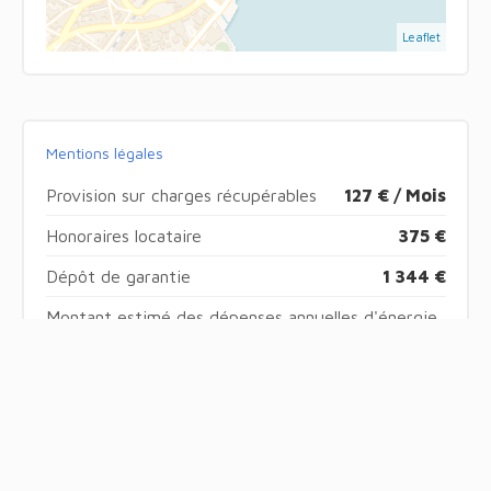
Leaflet
Mentions légales
Provision sur charges récupérables
127 € / Mois
Honoraires locataire
375 €
Dépôt de garantie
1 344 €
Montant estimé des dépenses annuelles d'énergie
pour un usage standard, établi à partir des prix de
l'énergie de l'année 2021 : 570€ ~ 772€
Les informations sur les risques auxquels ce bien
est exposé sont disponibles sur le site Géorisques
: www.georisques.gouv.fr