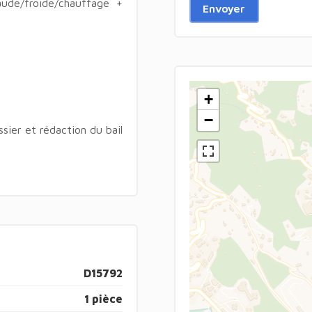
de/froide/chauffage +
Envoyer
+
−
sier et rédaction du bail
D15792
1 pièce