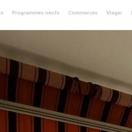
es
Programmes neufs
Commerces
Viager