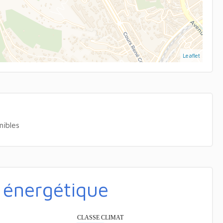
Leaflet
nibles
é énergétique