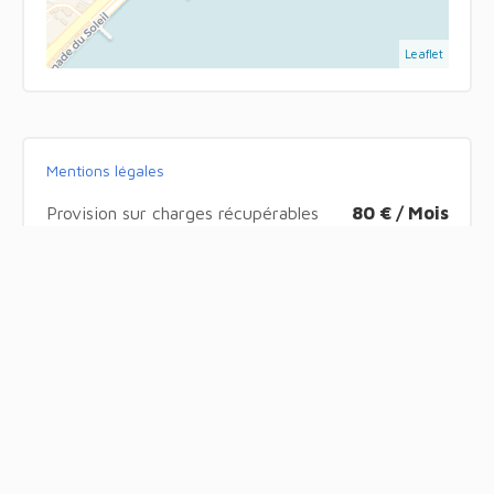
Leaflet
Mentions légales
Provision sur charges récupérables
80 € / Mois
Honoraires locataire
314 €
Dépôt de garantie
500 €
Les informations sur les risques auxquels ce bien
est exposé sont disponibles sur le site Géorisques
: www.georisques.gouv.fr