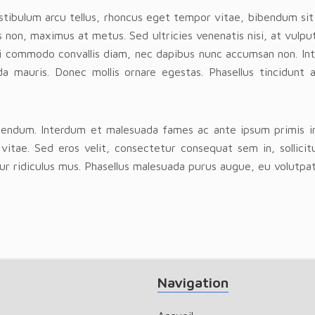
stibulum arcu tellus, rhoncus eget tempor vitae, bibendum sit
 non, maximus at metus. Sed ultricies venenatis nisi, at vulp
rbi commodo convallis diam, nec dapibus nunc accumsan non. Int
 mauris. Donec mollis ornare egestas. Phasellus tincidunt 
bendum. Interdum et malesuada fames ac ante ipsum primis in
vitae. Sed eros velit, consectetur consequat sem in, sollicitu
r ridiculus mus. Phasellus malesuada purus augue, eu volutpat 
Navigation