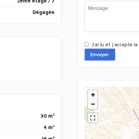
2ème étage / 7
Dégagée
J’ai lu et j'accepte la
Envoyer
+
−
30 m²
4 m²
16 m²