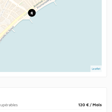
Leaflet
cupérables
120 € / Mois