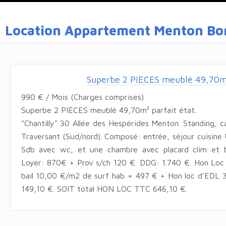
Location Appartement Menton Bo
Superbe 2 PIECES meublé 49,70m
990 € / Mois (Charges comprises)
Superbe 2 PIÈCES meublé 49,70m² parfait état.
"Chantilly" 30 Allée des Hespérides Menton. Standing, c
Traversant (Sud/nord). Composé: entrée, séjour cuisine 
Sdb avec wc, et une chambre avec placard clim et b
Loyer: 870€ + Prov s/ch 120 €. DDG: 1.740 €. Hon Loc d
bail 10,00 €/m2 de surf hab = 497 € + Hon loc d'EDL 
149,10 €. SOIT total HON LOC TTC 646,10 €.