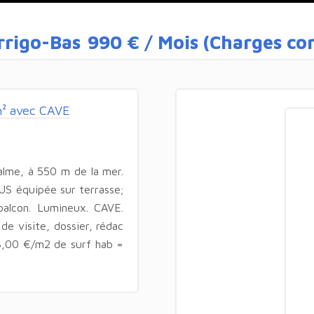
rrigo-Bas
990 € / Mois (Charges co
² avec CAVE
alme, à 550 m de la mer.
US équipée sur terrasse;
alcon. Lumineux. CAVE.
e visite, dossier, rédac
3,00 €/m2 de surf hab =